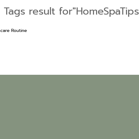
1 Tags result for"HomeSpaTips
ncare Routine