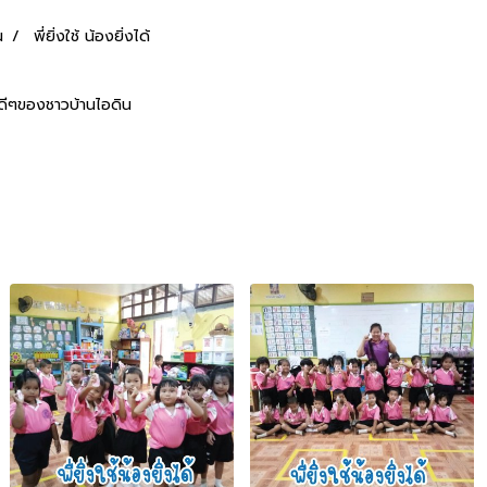
น
พี่ยิ่งใช้ น้องยิ่งได้
ดีๆของชาวบ้านไอดิน