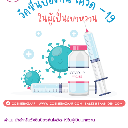
คำแนะนำสำหรับวัคซีนป้องกันโควิด-19ในผู้เป็นเบาหวาน