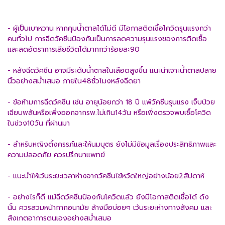
- ผู้เป็นเบาหวาน หากคุมน้ำตาลได้ไม่ดี มีโอกาสติดเชื้อโควิดรุนแรงกว่า
คนทั่วไป การฉีดวัคซีนป้องกันเป็นการลดความรุนแรงของการติดเชื้อ
และลดอัตราการเสียชีวิตได้มากกว่าร้อยละ90
- หลังฉีดวัคซีน อาจมีระดับน้ำตาลในเลือดสูงขึ้น แนะนำเจาะน้ำตาลปลาย
นิ้วอย่างสม่ำเสมอ ภายใน48ชั่วโมงหลังฉีดยา
- ข้อห้ามการฉีดวัคซีน เช่น อายุน้อยกว่า 18 ปี แพ้วัคซีนรุนแรง เจ็บป่วย
เฉียบพลันหรือเพิ่งออกจากรพ.ไม่เกิน14วัน หรือเพิ่งตรวจพบเชื้อโควิด
ในช่วง10วัน ที่ผ่านมา
- สำหรับหญิงตั้งครรภ์และให้นมบุตร ยังไม่มีข้อมูลเรื่องประสิทธิภาพและ
ความปลอดภัย ควรปรึกษาแพทย์
- แนะนำให้เว้นระยะเวลาห่างจากวัคซีนไข้หวัดใหญ่อย่างน้อย2สัปดาห์
- อย่างไรก็ดี แม้ฉีดวัคซีนป้องกันโควิดแล้ว ยังมีโอกาสติดเชื้อได้ ดัง
นั้น ควรสวมหน้ากากอนามัย ล้างมือบ่อยๆ เว้นระยะห่างทางสังคม และ
สังเกตอาการตนเองอย่างสม่ำเสมอ