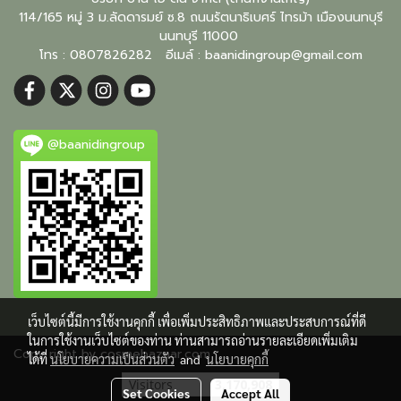
114/165 หมู่ 3 ม.ลัดดารมย์ ซ.8 ถนนรัตนาธิเบศร์ ไทรม้า เมืองนนทบุรี
นนทบุรี
11000
โทร : 0807826282 อีเมล์ :
baanidingroup@gmail.com
@baanidingroup
เว็บไซต์นี้มีการใช้งานคุกกี้ เพื่อเพิ่มประสิทธิภาพและประสบการณ์ที่ดี
ในการใช้งานเว็บไซต์ของท่าน ท่านสามารถอ่านรายละเอียดเพิ่มเติม
Copy right by cosmebazaar.com
ได้ที่
นโยบายความเป็นส่วนตัว
and
นโยบายคุกกี้
Visitors
3,170,908
Set Cookies
Accept All