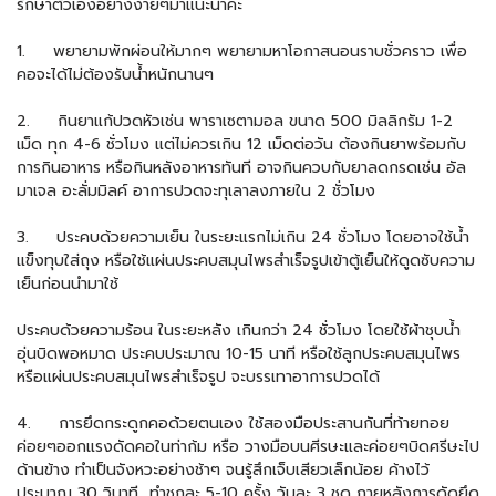
รักษาตัวเองอย่างง่ายๆมาแนะนำคะ
1. พยายามพักผ่อนให้มากๆ พยายามหาโอกาสนอนราบชั่วคราว เพื่อ
คอจะได้ไม่ต้องรับน้ำหนักนานๆ
2. กินยาแก้ปวดหัวเช่น พาราเซตามอล ขนาด 500 มิลลิกรัม 1-2
เม็ด ทุก 4-6 ชั่วโมง แต่ไม่ควรเกิน 12 เม็ดต่อวัน ต้องกินยาพร้อมกับ
การกินอาหาร หรือกินหลังอาหารทันที อาจกินควบกับยาลดกรดเช่น อัล
มาเจล อะลั่มมิลค์ อาการปวดจะทุเลาลงภายใน 2 ชั่วโมง
3. ประคบด้วยความเย็น ในระยะแรกไม่เกิน 24 ชั่วโมง โดยอาจใช้น้ำ
แข็งทุบใส่ถุง หรือใช้แผ่นประคบสมุนไพรสำเร็จรูปเข้าตู้เย็นให้ดูดซับความ
เย็นก่อนนำมาใช้
ประคบด้วยความร้อน ในระยะหลัง เกินกว่า 24 ชั่วโมง โดยใช้ผ้าชุบน้ำ
อุ่นบิดพอหมาด ประคบประมาณ 10-15 นาที หรือใช้ลูกประคบสมุนไพร
หรือแผ่นประคบสมุนไพรสำเร็จรูป จะบรรเทาอาการปวดได้
4. การยึดกระดูกคอด้วยตนเอง ใช้สองมือประสานกันที่ท้ายทอย
ค่อยๆออกแรงดัดคอในท่าก้ม หรือ วางมือบนศีรษะและค่อยๆบิดศรีษะไป
ด้านข้าง ทำเป็นจังหวะอย่างช้าๆ จนรู้สึกเจ็บเสียวเล็กน้อย ค้างไว้
ประมาณ 30 วินาที ทำชุกละ 5-10 ครั้ง วันละ 3 ชุด ภายหลังการดัดยึด