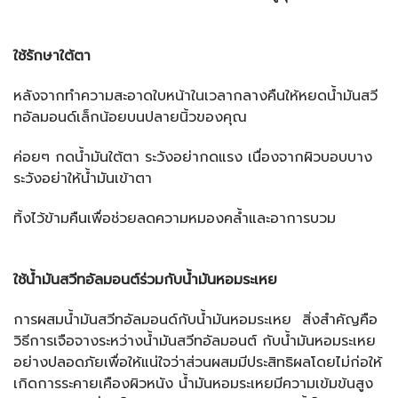
ใช้รักษาใต้ตา
หลังจากทำความสะอาดใบหน้าในเวลากลางคืนให้หยดน้ำมันสวี
ทอัลมอนด์เล็กน้อยบนปลายนิ้วของคุณ
ค่อยๆ กดน้ำมันใต้ตา ระวังอย่ากดแรง เนื่องจากผิวบอบบาง
ระวังอย่าให้น้ำมันเข้าตา
ทิ้งไว้ข้ามคืนเพื่อช่วยลดความหมองคล้ำและอาการบวม
ใช้น้ำมันสวีทอัลมอนต์ร่วมกับน้ำมันหอมระเหย
การผสมน้ำมันสวีทอัลมอนด์กับน้ำมันหอมระเหย สิ่งสำคัญคือ
วิธีการเจือจางระหว่างน้ำมันสวีทอัลมอนต์ กับน้ำมันหอมระเหย
อย่างปลอดภัยเพื่อให้แน่ใจว่าส่วนผสมมีประสิทธิผลโดยไม่ก่อให้
เกิดการระคายเคืองผิวหนัง น้ำมันหอมระเหยมีความเข้มข้นสูง