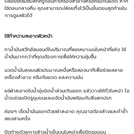
ปล่อยให้ซึมซับสักครู่ก่อนทาเครื่องสำอางหรือครีมกันแดด หาก
ใช้ตอนกลางคืน คุณสามารถปล่อยทิ้งไว้เป็นขั้นตอนสุดท้ายใน
การดูแลผิวได้
ใช้ทำความสะอาดผิวหน้า
ทาน้ำมันสวีทอัลมอนด์ในปริมาณที่พอเหมาะบนใบหน้าที่แห้ง ใช้
น้ำมันมากกว่าที่คุณต้องการเพื่อให้ความชุ่มชื้น
นวดน้ำมันลงบนผิวประมาณหนึ่งหรือสองนาทีเพื่อช่วยสลาย
เครื่องสำอาง ครีมกันแดด และความมัน
แช่ผ้าสะอาดในน้ำอุ่นบิดน้ำส่วนเกินออก แล้ววางให้ทั่วใบหน้า ไอ
น้ำจะช่วยเปิดรูขุมขนและขจัดน้ำมันพร้อมกับสิ่งสกปรก
ค่อยๆ เช็ดน้ำมันออกด้วยผ้าสะอาด คุณอาจต้องล้างและทำซ้ำ
สองสามครั้ง
ปิดท้ายด้วยการล้างน้ำเย็นบนใบหน้าเพื่อปิดรูขุมขน