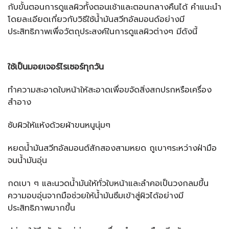
กับขั้นตอนการดูแลผิวทั้งตอนเช้าและตอนกลางคืนได้ คำแนะนำ
โดยละเอียดเกี่ยวกับวิธีใช้น้ำมันสวีทอัลมอนด์อย่างมี
ประสิทธิภาพเพื่อวัตถุประสงค์ในการดูแลผิวต่างๆ มีดังนี้
ใช้เป็นมอยเจอร์ไรเซอร์ทุกวัน
ทำความสะอาดใบหน้าให้สะอาดเพื่อขจัดสิ่งสกปรกหรือเครื่อง
สำอาง
ซับผิวให้แห้งด้วยผ้าขนหนูนุ่มๆ
หยดน้ำมันสวีทอัลมอนต์สักสองสามหยด ถูเบาๆระหว่างฝ่ามือ
จนน้ำมันอุ่น
กดเบา ๆ และนวดน้ำมันให้ทั่วใบหน้าและลำคอเป็นวงกลมขึ้น
ความอบอุ่นจากมือช่วยให้น้ำมันซึมเข้าสู่ผิวได้อย่างมี
ประสิทธิภาพมากขึ้น