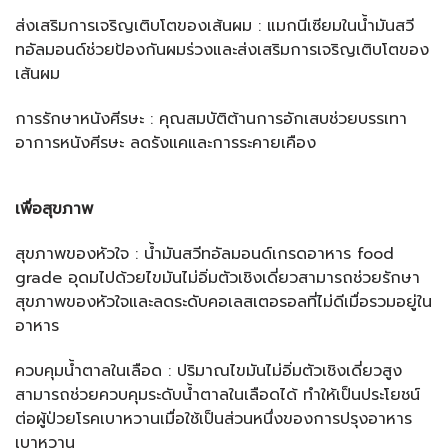
ส่งเสริมการเจริญเติบโตของเส้นผม : แมกนีเซียมในน้ำมันสวี
ทอัลมอนด์ช่วยป้องกันผมร่วงและส่งเสริมการเจริญเติบโตของ
เส้นผม
การรักษาหนังศีรษะ : คุณสมบัติต้านการอักเสบช่วยบรรเทา
อาการหนังศีรษะ ลดรังแคและการระคายเคือง
เพื่อสุขภาพ
สุขภาพของหัวใจ : น้ำมันสวีทอัลมอนด์เกรดอาหาร food
grade อุดมไปด้วยไขมันไม่อิ่มตัวเชิงเดี่ยวสามารถช่วยรักษา
สุขภาพของหัวใจและลดระดับคอเลสเตอรอลที่ไม่ดีเมื่อรวมอยู่ใน
อาหาร
ควบคุมน้ำตาลในเลือด : ปริมาณไขมันไม่อิ่มตัวเชิงเดี่ยวสูง
สามารถช่วยควบคุมระดับน้ำตาลในเลือดได้ ทำให้เป็นประโยชน์
ต่อผู้ป่วยโรคเบาหวานเมื่อใช้เป็นส่วนหนึ่งของการปรุงอาหาร
เบาหวาน