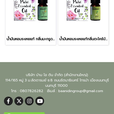
น้ำมันหอมระเหยแท้ กลิ่นมะกรูดฝรั่ง (Bergamot)
น้ำมันหอมระเหยแท้กลิ่นตะไคร้บ้าน (Lemongrass)
บริษัท บ้าน ไอ ดิน จำกัด (สำนักงานใหญ่)
114/165 หมู่ 3 ม.ลัดดารมย์ ซ.8 ถนนรัตนาธิเบศร์ ไทรม้า เมืองนนทบุรี
นนทบุรี
11000
โทร : 0807826282 อีเมล์ :
baanidingroup@gmail.com