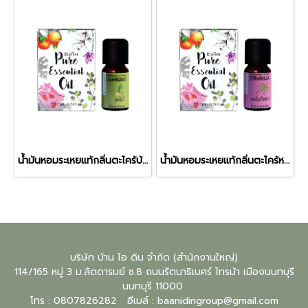
น้ำมันหอมระเหยแท้กลิ่นตะไคร้บ้าน (Lemongrass)
น้ำมันหอมระเหยแท้กลิ่นตะไคร้หอม (Citronella)
บริษัท บ้าน ไอ ดิน จำกัด (สำนักงานใหญ่)
114/165 หมู่ 3 ม.ลัดดารมย์ ซ.8 ถนนรัตนาธิเบศร์ ไทรม้า เมืองนนทบุรี
นนทบุรี
11000
โทร : 0807826282 อีเมล์ :
baanidingroup@gmail.com