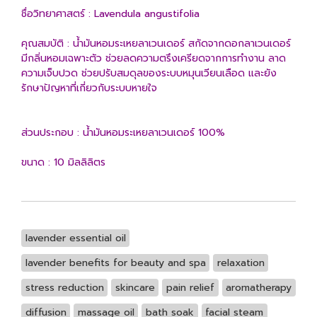
ชื่อวิทยาศาสตร์ : Lavendula angustifolia
คุณสมบัติ : น้ำมันหอมระเหยลาเวนเดอร์ สกัดจากดอกลาเวนเดอร์
มีกลิ่นหอมเฉพาะตัว ช่วยลดความตรึงเครียดจากการทำงาน ลาด
ความเจ็บปวด ช่วยปรับสมดุลของระบบหมุนเวียนเลือด และยัง
รักษาปัญหาที่เกี่ยวกับระบบหายใจ
ส่วนประกอบ : น้ำมันหอมระเหยลาเวนเดอร์ 100%
ขนาด : 10 มิลลิลิตร
lavender essential oil
lavender benefits for beauty and spa
relaxation
stress reduction
skincare
pain relief
aromatherapy
diffusion
massage oil
bath soak
facial steam