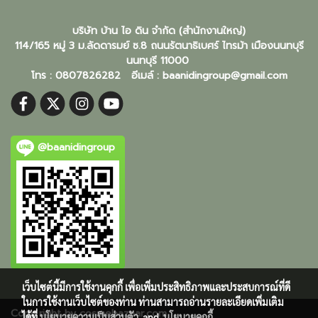
บริษัท บ้าน ไอ ดิน จำกัด (สำนักงานใหญ่)
114/165 หมู่ 3 ม.ลัดดารมย์ ซ.8 ถนนรัตนาธิเบศร์ ไทรม้า เมืองนนทบุรี
นนทบุรี
11000
โทร : 0807826282 อีเมล์ :
baanidingroup@gmail.com
@baanidingroup
เว็บไซต์นี้มีการใช้งานคุกกี้ เพื่อเพิ่มประสิทธิภาพและประสบการณ์ที่ดี
ในการใช้งานเว็บไซต์ของท่าน ท่านสามารถอ่านรายละเอียดเพิ่มเติม
Copy right by cosmebazaar.com
ได้ที่
นโยบายความเป็นส่วนตัว
and
นโยบายคุกกี้