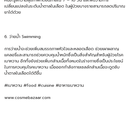
คนจะรู้สึกว่ามีสุขภาพที่ดีขึ้นภายใน 7 – 10 วัน และพบว่ามีการ
เปลี่ยนแปลงในระดับน้ำตาลในเลือด ในผู้ป่วยบางรายสามารถลดปริมาณ
ยาได้ด้วย
6. ว่ายน้ำ Swimming
การว่ายน้ำจะช่วยเพิ่มสมรรถภาพหัวใจและหลอดเลือด ช่วยเผาผลาญ
แคลอรี่และสามารถช่วยควบคุมน้ำหนักซึ่งเป็นสิ่งสำคัญสำหรับผู้ป่วยโรค
เบาหวาน อีกทั้งยังช่วยเพิ่มกล้ามเนื้อทั้งหมดในร่างกายซึ่งเป็นประโยชน์
ในการควบคุมโรคเบาหวาน เมื่อออกกำลังกายเซลล์กล้ามเนื้อจะดูดซับ
น้ำตาลในเลือดได้ดีขึ้น
#เบาหวาน #food #cuisine #อาหารเบาหวาน
www.cosmebazaar.com