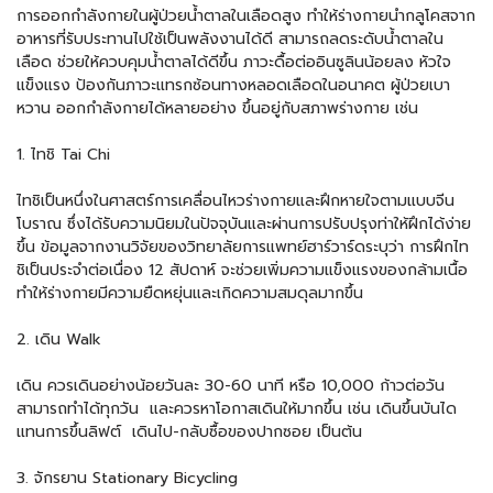
การออกกำลังกายในผู้ป่วยน้ำตาลในเลือดสูง ทำให้ร่างกายนำกลูโคสจาก
อาหารที่รับประทานไปใช้เป็นพลังงานได้ดี สามารถลดระดับน้ำตาลใน
เลือด ช่วยให้ควบคุมน้ำตาลได้ดีขึ้น ภาวะดื้อต่ออินซูลินน้อยลง หัวใจ
แข็งแรง ป้องกันภาวะแทรกซ้อนทางหลอดเลือดในอนาคต ผู้ป่วยเบา
หวาน ออกกำลังกายได้หลายอย่าง ขึ้นอยู่กับสภาพร่างกาย เช่น
1. ไทชิ Tai Chi
ไทชิเป็นหนึ่งในศาสตร์การเคลื่อนไหวร่างกายและฝึกหายใจตามแบบจีน
โบราณ ซึ่งได้รับความนิยมในปัจจุบันและผ่านการปรับปรุงท่าให้ฝึกได้ง่าย
ขึ้น ข้อมูลจากงานวิจัยของวิทยาลัยการแพทย์ฮาร์วาร์ดระบุว่า การฝึกไท
ชิเป็นประจําต่อเนื่อง 12 สัปดาห์ จะช่วยเพิ่มความแข็งแรงของกล้ามเนื้อ
ทําให้ร่างกายมีความยืดหยุ่นและเกิดความสมดุลมากขึ้น
2. เดิน Walk
เดิน ควรเดินอย่างน้อยวันละ 30-60 นาที หรือ 10,000 ก้าวต่อวัน
สามารถทำได้ทุกวัน และควรหาโอกาสเดินให้มากขึ้น เช่น เดินขึ้นบันได
แทนการขึ้นลิฟต์ เดินไป-กลับซื้อของปากซอย เป็นต้น
3. จักรยาน Stationary Bicycling