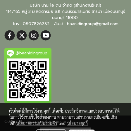
บริษัท บ้าน ไอ ดิน จำกัด (สำนักงานใหญ่)
114/165 หมู่ 3 ม.ลัดดารมย์ ซ.8 ถนนรัตนาธิเบศร์ ไทรม้า เมืองนนทบุรี
นนทบุรี
11000
โทร : 0807826282 อีเมล์ :
baanidingroup@gmail.com
@baanidingroup
เว็บไซต์นี้มีการใช้งานคุกกี้ เพื่อเพิ่มประสิทธิภาพและประสบการณ์ที่ดี
ในการใช้งานเว็บไซต์ของท่าน ท่านสามารถอ่านรายละเอียดเพิ่มเติม
Copy right by cosmebazaar.com
ได้ที่
นโยบายความเป็นส่วนตัว
and
นโยบายคุกกี้