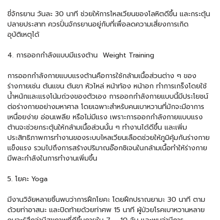
ขี่จักรยาน วันละ 30 นาที ช่วยให้การไหลเวียนของโลหิตดีขึ้น และกระตุ้น
ปลายประสาท ควรปั่นจักรยานอยู่กับที่เพื่อลดความเสี่ยงการเกิด
อุบัติเหตุได้
4. การออกกำลังแบบมีแรงต้าน Weight Training
การออกกำลังกายแบบแรงต้านคือการใช้กล้ามเนื้อส่วนต่าง ๆ ของ
ร่างกายเช่น ต้นแขน ต้นขา หัวไหล่ หน้าท้อง หน้าอก ทำการเกร็งโดยใช้
น้ำหนักและแรงโน้มถ่วงของตัวเอง การออกกำลังกายแบบนี้มีประโยชน์
ต่อร่างกายอย่างมหาศาล โดยเฉพาะสำหรับคนเบาหวานที่มักจะมีอาการ
เหนื่อยง่าย อ่อนเพลีย หรือไม่มีแรง เพราะการออกกำลังกายแบบแรง
ต้านจะช่วยกระตุ้นให้กล้ามเนื้อส่วนนั้น ๆ ทำงานได้ดีขึ้น และเพิ่ม
ประสิทธิภาพการทำงานของระบบไหลเวียนเลือดช่วยให้ภูมิคุ้มกันร่างกาย
แข็งแรง รวมไปถึงการสร้างปริมาณอ๊อกซิเจนในกล้ามเนื้อทำให้ร่างกาย
มีพละกำลังในการทำงานเพิ่มขึ้น
5. โยคะ Yoga
มีงานวิจัยหลายชิ้นพบว่าการฝึกโยคะ โดยฝึกปราณยามะ 30 นาที ตาม
ด้วยท่าอาสนะ และปิดท้ายด้วยท่าศพ 15 นาที ผู้ป่วยโรคเบาหวานหลาย