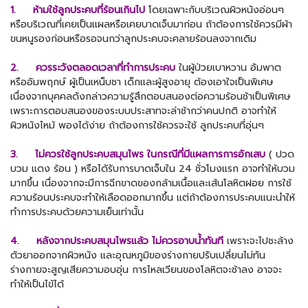
1. ห้ามใช้ลูกประคบที่ร้อนเกินไป
โดยเฉพาะกับบริเวณผิวหนังอ่อนๆ
หรือบริเวณที่เคยเป็นแผลหรือเคยบาดเจ็บมาก่อน ถ้าต้องการใช้ควรมีผ้า
ขนหนูรองก่อนหรือรอจนกว่าลูกประคบจะคลายร้อนลงจากเดิม
2. ควรระวังตลอดเวลาที่ทำการประคบ
ในผู้ป่วยเบาหวาน อัมพาต
หรืออัมพฤกษ์ ผู้เป็นเหน็บชา เด็กและผู้สูงอายุ ต้องเอาใจเป็นพิเศษ
เนื่องจากบุคคลดังกล่าวความรู้สึกตอบสนองต่อความร้อนช้าเป็นพิเศษ
เพราะการตอบสนองของระบบประสาทจะล่าช้ากว่าคนปกติ อาจทำให้
ผิวหนังไหม้ พองได้ง่าย ถ้าต้องการใช้ควรจะใช้ ลูกประคบที่อุ่นๆ
3. ไม่ควรใช้ลูกประคบสมุนไพร ในกรณีที่มีแผลการการอักเสบ
( ปวด
บวม แดง ร้อน ) หรือไดัรับการบาดเจ็บใน 24 ชั่วโมงแรก อาจทำให้บวม
มากขึ้น เนื่องจากจะมีการฉีกขาดของกล้ามเนื้อและเส้นโลหิตฝอย การใช้
ความร้อนประคบจะทำให้เลือดออกมากขึ้น แต่ถ้าต้องการประคบแนะนำให้
ทำการประคบด้วยความเย็นเท่านั้น
4. หลังจากประคบสมุนไพรแล้ว ไม่ควรอาบน้ำทันที
เพราะจะไปชะล้าง
ตัวยาออกจากผิวหนัง และอุณหภูมิของร่างกายปรับเปลี่ยนไม่ทัน
ร่างกายจะสูญเสียความอบอุ่น การไหลเวียนของโลหิตจะช้าลง อาจจะ
ทำให้เป็นไข้ได้