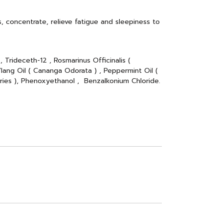
s, concentrate, relieve fatigue and sleepiness to
 Trideceth-12 , Rosmarinus Officinalis (
Ylang Oil ( Cananga Odorata ) , Peppermint Oil (
erries ), Phenoxyethanol , Benzalkonium Chloride.