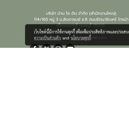
บริษัท บ้าน ไอ ดิน จำกัด (สำนักงานใหญ่)
114/165 หมู่ 3 ม.ลัดดารมย์ ซ.8 ถนนรัตนาธิเบศร์ ไทรม้า
เมืองนนทบุรี
นนทบุรี
11000
โทร : 0807826282 อีเมล์ :
เว็บไซต์นี้มีการใช้งานคุกกี้ เพื่อเพิ่มประสิทธิภาพและประส
baanidingroup@gmail.com
ความเป็นส่วนตัว
and
นโยบายคุกกี้
@baanidingroup
Copy right by cosmebazaar.com