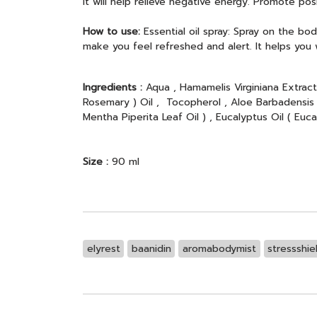
It will help relieve negative energy. Promote pos
How to use:
Essential oil spray: Spray on the bod
make you feel refreshed and alert. It helps you 
Ingredients :
Aqua , Hamamelis Virginiana Extract 
Rosemary ) Oil , Tocopherol , Aloe Barbadensis L
Mentha Piperita Leaf Oil ) , Eucalyptus Oil ( Euc
Size :
90 ml
elyrest
baanidin
aromabodymist
stressshie