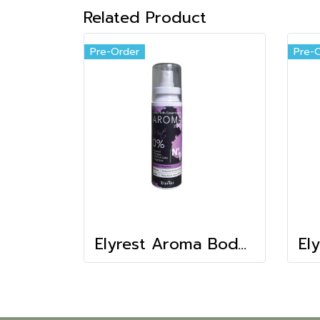
Related Product
Pre-Order
Pre-
Elyrest Aroma Body Mist No.1(Better Sleep)