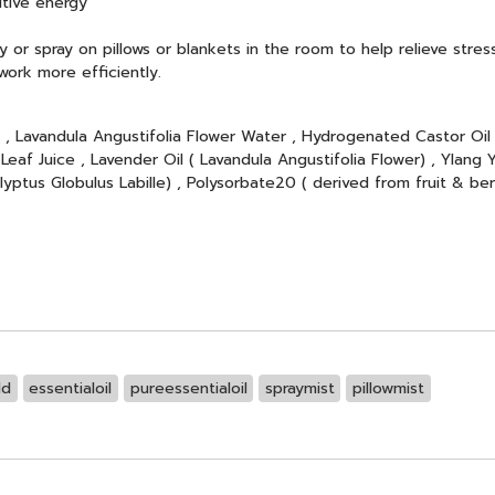
itive energy
y or spray on pillows or blankets in the room to help relieve stres
work more efficiently.
, Lavandula Angustifolia Flower Water , Hydrogenated Castor Oil ,
eaf Juice , Lavender Oil ( Lavandula Angustifolia Flower) , Ylang 
alyptus Globulus Labille) , Polysorbate20 ( derived from fruit & b
ld
essentialoil
pureessentialoil
spraymist
pillowmist