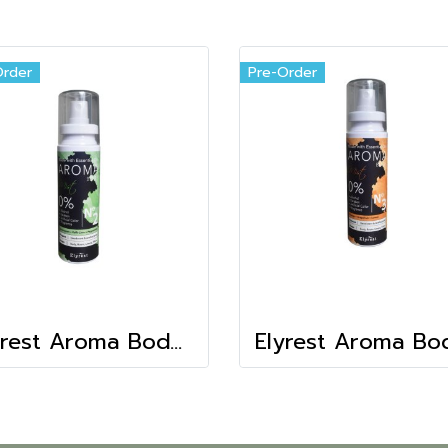
Order
Pre-Order
Elyrest Aroma Body Mist No 2( Purify , Breathe )